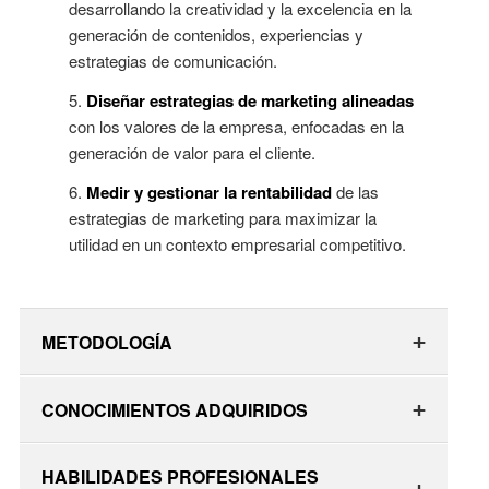
desarrollando la creatividad y la excelencia en la
generación de contenidos, experiencias y
estrategias de comunicación.
Diseñar estrategias de marketing alineadas
con los valores de la empresa, enfocadas en la
generación de valor para el cliente.
Medir y gestionar la rentabilidad
de las
estrategias de marketing para maximizar la
utilidad en un contexto empresarial competitivo.
+
METODOLOGÍA
El programa se imparte en
modalidad no
+
CONOCIMIENTOS ADQUIRIDOS
escolarizada
con opción educativa
en línea / virtual
.
La formación articula conocimientos estratégicos y
HABILIDADES PROFESIONALES