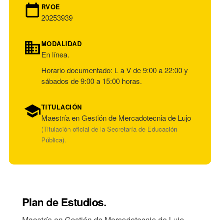
RVOE
Comunicación de sostenibilidad y economía
Diseñar estrategias de mercadotecnia y
20253939
circular aplicada al sector lujo.
comunicación enfocadas en la construcción de
marcas premium.
MODALIDAD
Integrar conocimientos de diseño, mercadotecnia,
En línea.
finanzas y comunicación en la toma de
Horario documentado: L a V de 9:00 a 22:00 y
decisiones estratégicas.
sábados de 9:00 a 15:00 horas.
TITULACIÓN
Maestría en Gestión de Mercadotecnia de Lujo
(Titulación oficial de la Secretaría de Educación
Pública).
Plan de Estudios.
Maestría en Gestión de Mercadotecnia de Lujo.