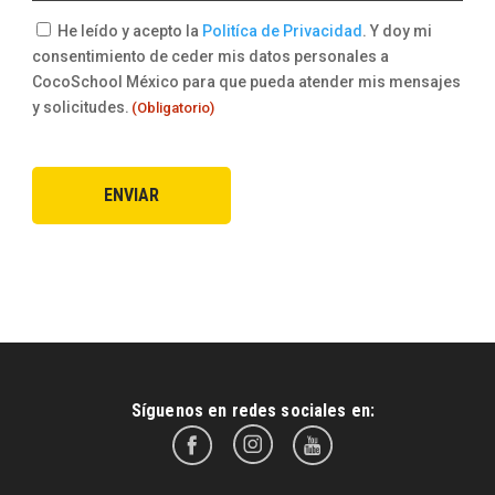
Consentimiento
He leído y acepto la
Politíca de Privacidad
. Y doy mi
consentimiento de ceder mis datos personales a
(Obligatorio)
CocoSchool México para que pueda atender mis mensajes
y solicitudes.
(Obligatorio)
Síguenos en redes sociales en: