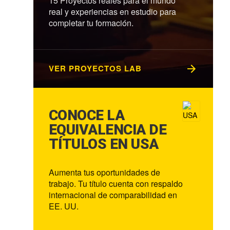
15 Proyectos reales para el mundo
real y experiencias en estudio para
completar tu formación.
VER PROYECTOS LAB
CONOCE LA
EQUIVALENCIA DE
TÍTULOS EN USA
Aumenta tus oportunidades de
trabajo. Tu título cuenta con respaldo
internacional de comparabilidad en
EE. UU.