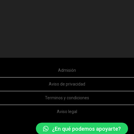
Admisión
Aviso de privacidad
Terminos y condiciones
Aviso legal
¿En qué podemos apoyarte?
© 2025 COCO SCHOOL