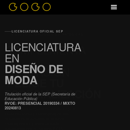
6 ESPECIALIZACIONES ESTRATÉGICAS
COMPLEMENTA
TU
FORMACIÓN
Y ELIGE TU
ESPECIALIZACIÓN
Complementa tu formación creativa con 6
especializaciones estratégicas de alta
demanda en la industria de la moda
contemporánea y obtén un título
universitario con 30 créditos ECTS
europeos otorgado por Coco School Madrid