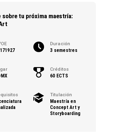
 sobre tu próxima maestría:
Art
VOE
Duración
171927
3 semestres
gar
Créditos
DMX
60 ECTS
quisitos
Titulación
cenciatura
Maestría en
nalizada
Concept Art y
Storyboarding