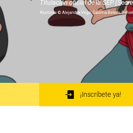
Titulación oficial de la SEP (Se
Alumnos © Alejandra Vega, Gaisma Belem, Danie
¡Inscríbete ya!