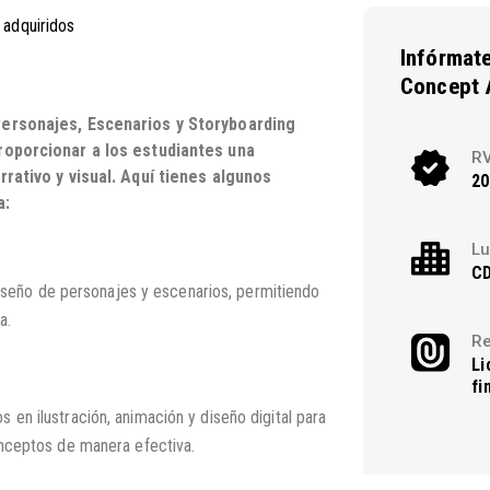
 adquiridos
Infórmate
Concept 
Personajes, Escenarios y Storyboarding
roporcionar a los estudiantes una
R
rrativo y visual. Aquí tienes algunos
20
a:
Lu
C
 diseño de personajes y escenarios, permitiendo
a.
Re
Li
fi
en ilustración, animación y diseño digital para
onceptos de manera efectiva.