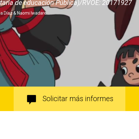
cretaría de educación Pública)/RVOE: 20171927
la Díaz & Naomi Iwadare
Solicitar más informes