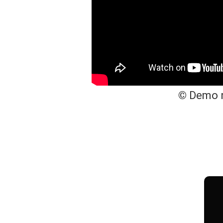
©
Demo r