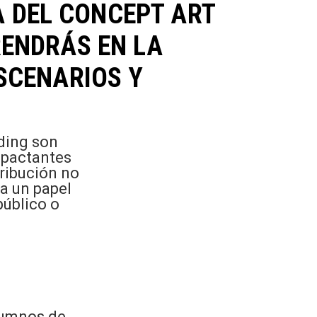
A DEL CONCEPT ART
RENDRÁS EN LA
SCENARIOS Y
rding son
mpactantes
tribución no
ga un papel
público o
alumnos de